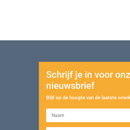
Professioneel vormgegeven
Schrijf je in voor on
nieuwsbrief
Blijf op de hoogte van de laatste onwi