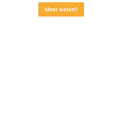
Meer weten?

Samen met je team, afdeling, organis
