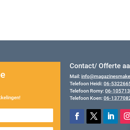
Voor jouw klanten, leveranciers of collega’s
Contact/ Offerte a
ze
Mail:
info@magazinesmake
Telefoon Heidi:
06-532266
Telefoon Romy:
06-10571
kkelingen!
Telefoon Koen:
06-137708