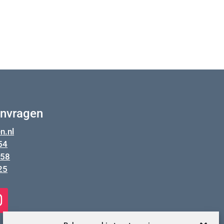
In één dag!
anvragen
n.nl
54
358
25