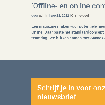
‘Offline- en online co
door
admin
|
sep 22, 2022
|
Oranje-geel
Een magazine maken voor potentiële nie
Online. Daar paste het standaardconcept
teamdag. We blikken samen met Sanne Sch
Schrijf je in voor on
nieuwsbrief