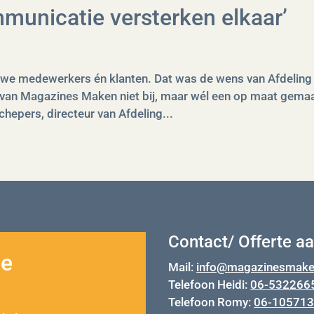
mmunicatie versterken elkaar’
uwe medewerkers én klanten. Dat was de wens van Afdeling
 van Magazines Maken niet bij, maar wél een op maat gema
epers, directeur van Afdeling...
Contact/ Offerte a
ze
Mail:
info@magazinesmake
Telefoon Heidi:
06-532266
Telefoon Romy:
06-10571