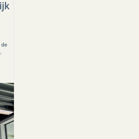
ijk
 de
.