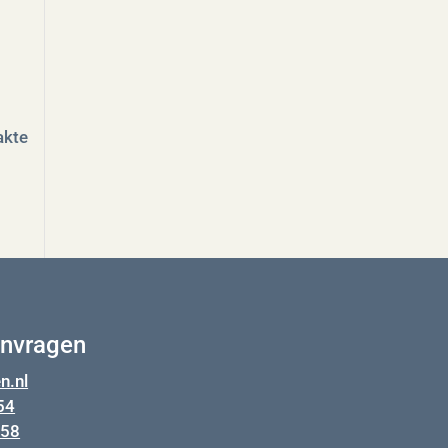
akte
anvragen
n.nl
54
358