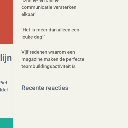
‘Offline- en online
communicatie versterken
elkaar’
‘Het is meer dan alleen een
leuke dag!’
Vijf redenen waarom een
ijn
magazine maken de perfecte
teambuildingsactiviteit is
Piet
Recente reacties
ddel